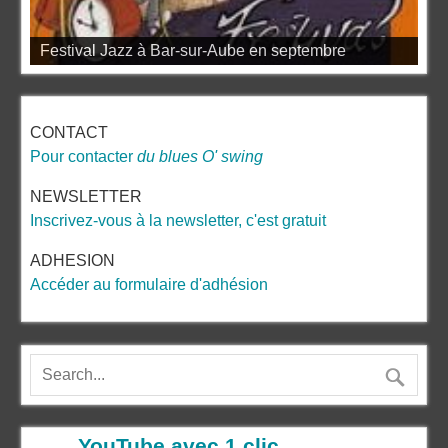
Festival Jazz à Bar-sur-Aube en septembre
CONTACT
Pour contacter
du blues O' swing
NEWSLETTER
Inscrivez-vous à la newsletter, c'est gratuit
ADHESION
Accéder au formulaire d'adhésion
…… YouTube avec 1 clic