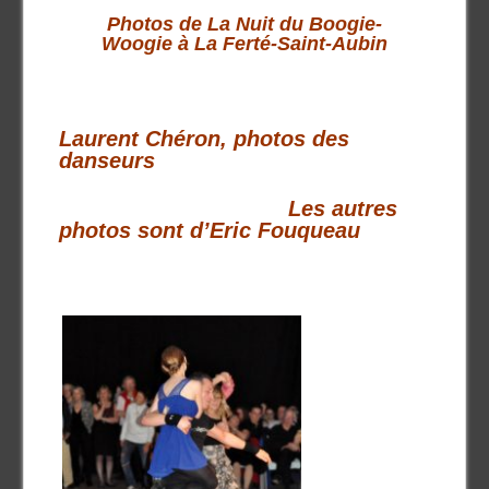
Photos de La Nuit du Boogie-
Woogie à La Ferté-Saint-Aubin
Laurent Chéron, photos des
danseurs
Les autres
photos sont d’Eric Fouqueau