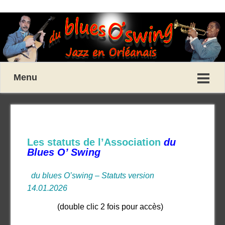
Menu
Les statuts de l’Association
du
Blues O’ Swing
du blues O’swing – Statuts version
14.01.2026
(double clic 2 fois pour accès)